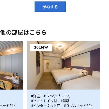
予約する
他の部屋はこちら
202号室
202
#洋室
#32m²/1人〜6人
#バス・トイレ付
#禁煙
号
ベッド3台
#インターネット可
#ダブルベッド3台