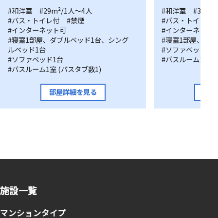
Studio
#和洋室
#29m²/1人〜4人
Studio
#和洋室
#31m²
#バス・トイレ付
#禁煙
#バス・トイレ付
A
B
#インターネット可
#インターネット
タ
タ
#寝室1部屋、ダブルベッド1台、シング
#寝室1部屋、シン
イ
イ
ルベッド1台
#ソファベッド1台
#ソファベッド1台
#バスルーム1室 (
プ
プ
#バスルーム1室 (バスタブ数1)
部屋詳細を見る
部屋
施設一覧
マンションタイプ