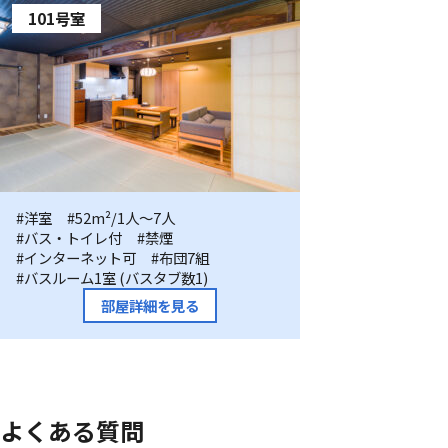
101号室
101
#洋室
#52m²/1人〜7人
#バス・トイレ付
#禁煙
号
#インターネット可
#布団7組
室
#バスルーム1室 (バスタブ数1)
部屋詳細を見る
よくある質問