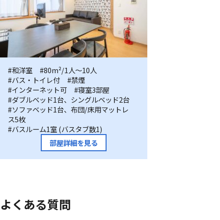
FAMILIA
#和洋室
#80m²/1人〜10人
#バス・トイレ付
#禁煙
大
#インターネット可
#寝室3部屋
森
#ダブルベッド1台、シングルベッド2台
海
#ソファベッド1台、布団/床用マットレ
ス5枚
岸
#バスルーム1室 (バスタブ数1)
部屋詳細を見る
よくある質問