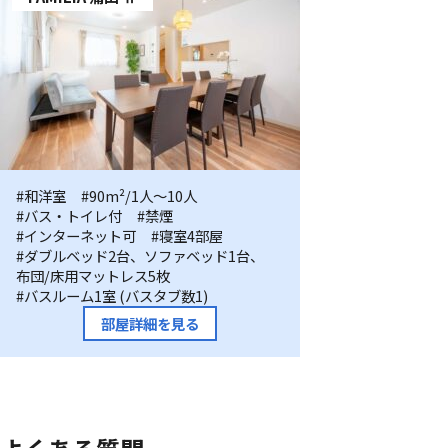
FAMILIA
#和洋室
#90m²/1人〜10人
#バス・トイレ付
#禁煙
蒲
#インターネット可
#寝室4部屋
田
#ダブルベッド2台、ソファベッド1台、
Ⅱ
布団/床用マットレス5枚
#バスルーム1室 (バスタブ数1)
部屋詳細を見る