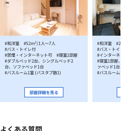
Maisonette
#和洋室
#52m²/1人〜7人
Studio
#和洋室
#25m²
#バス・トイレ付
#バス・トイレ付
type
201
#禁煙・インターネット可
#寝室1部屋
#インターネット
2
号
#ダブルベッド2台、シングルベッド2
#寝室1部屋、シ
号
室
台、ソファベッド1台
ァベッド1台、
#バスルーム1室 (バスタブ数1)
#バスルーム1室 (
室
(B
タ
部屋詳細を見る
部屋
イ
プ)
よくある質問