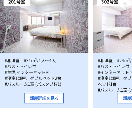
201号室
302号室
201
#和洋室
#31m²/1人〜4人
302
#和洋室
#24m²
#バス・トイレ付
#バス・トイレ付
号
号
#禁煙,インターネット可
#インターネット
室
室
#寝室1部屋、ダブルベッド2台
#寝室1部屋、ダ
#バスルーム1室 (バスタブ数1)
ベッド1台
#バスルーム1室 (
部屋詳細を見る
部屋