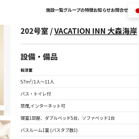
施設一覧
グループの特徴
お知らせ
お問合せ
202号室 /
VACATION INN 大森海岸
設備・備品
和洋室
57m²/1人〜11人
バス・トイレ付
禁煙,インターネット可
寝室1部屋、ダブルベッド5台、ソファベッド1台
バスルーム1室 (バスタブ数1)