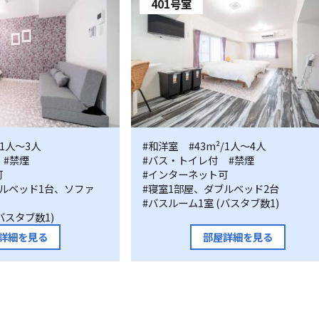
401号室
/1人〜3人
401
#和洋室
#43m²/1人〜4人
#禁煙
#バス・トイレ付
#禁煙
号
可
#インターネット可
室
ブルベッド1台、ソファ
#寝室1部屋、ダブルベッド2台
#バスルーム1室 (バスタブ数1)
バスタブ数1)
詳細を見る
部屋詳細を見る