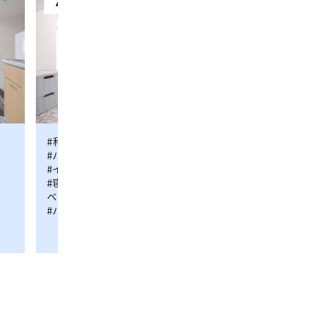
402号室
501号
402
#和洋室
#24m²/1人〜3人
501
#和洋室
#バス・トイレ付
#禁煙
#バス・
号
号
#インターネット可
#インタ
室
室
#寝室1部屋、ダブルベッド1台、ソファ
#寝室1部
ベッド1台
#バスルー
#バスルーム1室 (バスタブ数1)
部屋詳細を見る